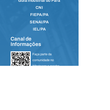
Guia Industrial do Pará
CNI
FIEPA/PA
SENAI/PA
IEL/PA
Canal de
Informações
Faça parte da
comunidade no
Whatsapp e receba
notícias em primeira
mão.
Acesse a comunidade