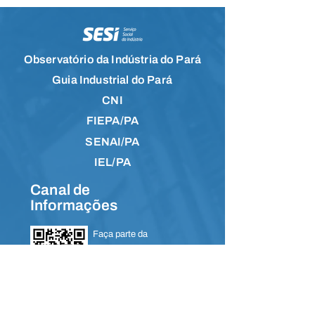
Observatório da Indústria do Pará
Guia Industrial do Pará
CNI
FIEPA/PA
SENAI/PA
IEL/PA
Canal de
Informações
Faça parte da
comunidade no
Whatsapp e receba
notícias em primeira
mão.