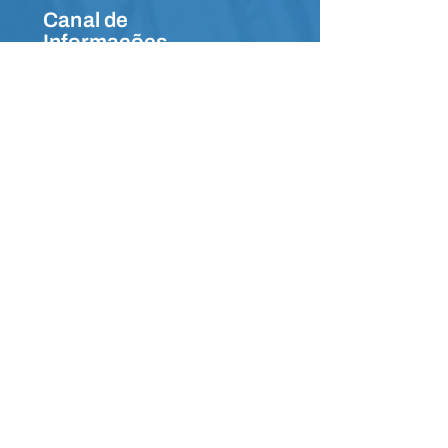
Canal de
Informações
Faça parte da
comunidade no
Whatsapp e receba
notícias em primeira
mão.
Acesse a comunidade
Contato
(91) 4009-4965
E-mail:
sac@sesipa.org.br
Fale com o Comitê de Ética